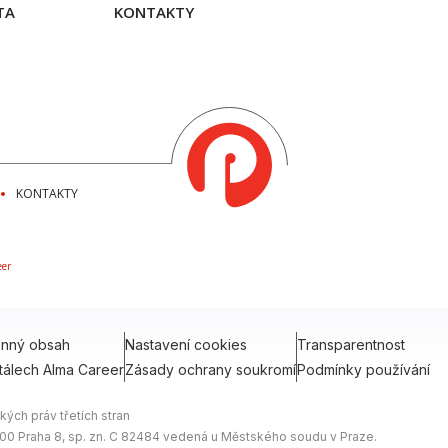
TA
KONTAKTY
KONTAKTY
eer
onný obsah
Nastavení cookies
Transparentnost
tálech Alma Career
Zásady ochrany soukromí
Podmínky používání
ých práv třetích stran
0 00 Praha 8, sp. zn. C 82484 vedená u Městského soudu v Praze.