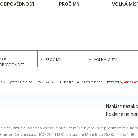
 ODPOVĚDNOST
PROČ MY
VOLNÁ MÍS
AŠE
PROČ MY
VOLNÁ MÍSTA
DPOVĚDNOST
 2026
Pyrotek CZ, s.r.o.
,
Poříčí 24, 678 01 Blansko.
All rights reserved. | Powered by
Alma Car
Nahlásit nezák
Reklama na por
 s.r.o. Vizuální podoba webové stránky může být rovněž předmětem autorsk
 Career Czechia s.r.o., IČO 26441381, se sídlem Menclova 2538/2, Libeň, 18